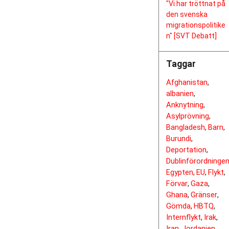
"Vi har tröttnat på
den svenska
migrationspolitike
n" [SVT Debatt]
Taggar
Afghanistan
,
albanien
,
Anknytning
,
Asylprövning
,
Bangladesh
Barn
,
,
Burundi
,
Deportation
,
Dublinförordninge
Egypten
EU
Flykt
,
,
,
Förvar
Gaza
,
,
Ghana
Gränser
,
,
Gömda
HBTQ
,
,
Internflykt
Irak
,
,
Iran
Jordanien
,
,