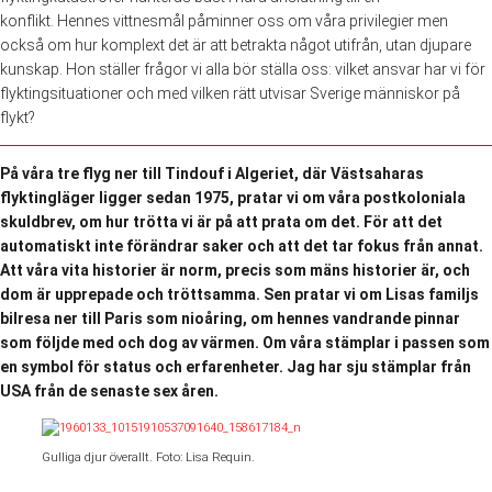
konflikt. Hennes vittnesmål påminner oss om våra privilegier men
också om hur komplext det är att betrakta något utifrån, utan djupare
kunskap. Hon ställer frågor vi alla bör ställa oss: vilket ansvar har vi för
flyktingsituationer och med vilken rätt utvisar Sverige människor på
flykt?
På våra tre flyg ner till Tindouf i Algeriet, där Västsaharas
flyktingläger ligger sedan 1975, pratar vi om våra postkoloniala
skuldbrev, om hur trötta vi är på att prata om det. För att det
automatiskt inte förändrar saker och att det tar fokus från annat.
Att våra vita historier är norm, precis som mäns historier är, och
dom är upprepade och tröttsamma. Sen pratar vi om Lisas familjs
bilresa ner till Paris som nioåring, om hennes vandrande pinnar
som följde med och dog av värmen. Om våra stämplar i passen som
en symbol för status och erfarenheter. Jag har sju stämplar från
USA från de senaste sex åren.
Gulliga djur överallt. Foto: Lisa Requin.