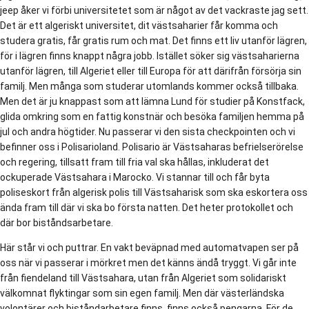
jeep åker vi förbi universitetet som är något av det vackraste jag sett.
Det är ett algeriskt universitet, dit västsaharier får komma och
studera gratis, får gratis rum och mat. Det finns ett liv utanför lägren,
för i lägren finns knappt några jobb. Istället söker sig västsaharierna
utanför lägren, till Algeriet eller till Europa för att därifrån försörja sin
familj. Men många som studerar utomlands kommer också tillbaka.
Men det är ju knappast som att lämna Lund för studier på Konstfack,
glida omkring som en fattig konstnär och besöka familjen hemma på
jul och andra högtider. Nu passerar vi den sista checkpointen och vi
befinner oss i Polisarioland. Polisario är Västsaharas befrielserörelse
och regering, tillsatt fram till fria val ska hållas, inkluderat det
ockuperade Västsahara i Marocko. Vi stannar till och får byta
poliseskort från algerisk polis till Västsaharisk som ska eskortera oss
ända fram till där vi ska bo första natten. Det heter protokollet och
där bor biståndsarbetare.
Här står vi och puttrar. En vakt beväpnad med automatvapen ser på
oss när vi passerar i mörkret men det känns ändå tryggt. Vi går inte
från fiendeland till Västsahara, utan från Algeriet som solidariskt
välkomnat flyktingar som sin egen familj. Men där västerländska
volontärer och biståndarbetare finns, finns också pengarna. För de