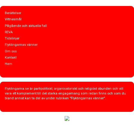
Berättelser
Vittnesmål
Pågående och aktuella fall
REVA
Tidslinjer
Flyktingarnas vänner
Om oss
Kontakt
Hem
Flyktingarna.se är partipolitiskt, organisatoriskt och religiöst obunden och vill
vara ett komplement till det starka engagemang som redan finns och som du
bland annat kan ta del av under rubriken ”Flyktingarnas vänner”.