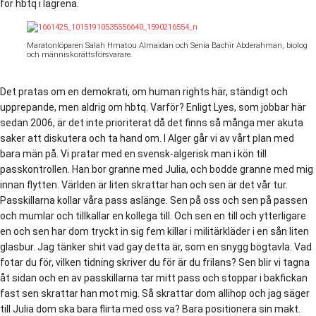
för hbtq i lägrena.
Maratonlöparen Salah Hmatou Almaidan och Senia Bachir Abderahman, biolog
och människorättsförsvarare.
Det pratas om en demokrati, om human rights här, ständigt och
upprepande, men aldrig om hbtq. Varför? Enligt Lyes, som jobbar här
sedan 2006, är det inte prioriterat då det finns så många mer akuta
saker att diskutera och ta hand om. I Alger går vi av vårt plan med
bara män på. Vi pratar med en svensk-algerisk man i kön till
passkontrollen. Han bor granne med Julia, och bodde granne med mig
innan flytten. Världen är liten skrattar han och sen är det vår tur.
Passkillarna kollar våra pass aslänge. Sen på oss och sen på passen
och mumlar och tillkallar en kollega till. Och sen en till och ytterligare
en och sen har dom tryckt in sig fem killar i militärkläder i en sån liten
glasbur. Jag tänker shit vad gay detta är, som en snygg bögtavla. Vad
fotar du för, vilken tidning skriver du för är du frilans? Sen blir vi tagna
åt sidan och en av passkillarna tar mitt pass och stoppar i bakfickan
fast sen skrattar han mot mig. Så skrattar dom allihop och jag säger
till Julia dom ska bara flirta med oss va? Bara positionera sin makt.