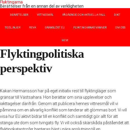
Flyktingarna
Berättelser från en annan del av verkligheten
BERÄTTELSER
VITTNESMÅL
PÅGÅENDE OCH AKTUELLA FALL
DIKT
TIDSLINJER
REVA
GRÄNSLÖST EU
FLYKTINGARNAS VÄNNER
OM OSS
HEM
Flyktingpolitiska
perspektiv
Kakan Hermansson har på eget initiativ rest till flyktingläger som
gränsar till Västsahara. Hon berättar om sina upplevelser och
iakttagelser därifrån. Genom att publicera hennes vittnesmål vill vi
påminna om en allvarlig konflikt som tenderar att glömmas bort. Vi vill
visa hur EU aktivt bidrar till en konflikt och samtidigt gör allt för att
stänga ute dom som tvingats fly. Vi vill också skärskåda påståendet att
flyktingkatastrofer hanteras bäst i nära anslutning till en