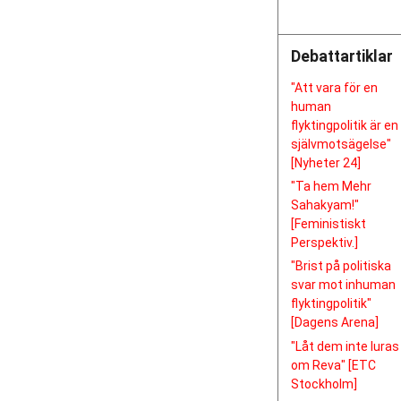
Debattartiklar
"Att vara för en
human
flyktingpolitik är en
självmotsägelse"
[Nyheter 24]
"Ta hem Mehr
Sahakyam!"
[Feministiskt
Perspektiv.]
"Brist på politiska
svar mot inhuman
flyktingpolitik"
[Dagens Arena]
"Låt dem inte luras
om Reva" [ETC
Stockholm]