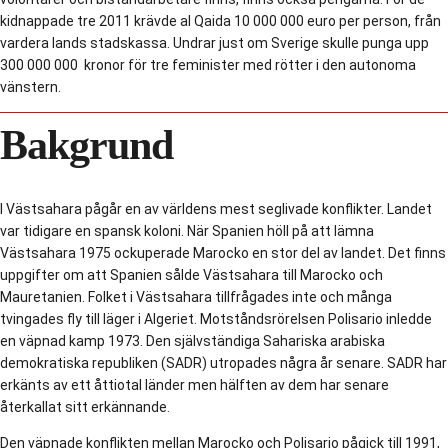
kidnappade tre 2011 krävde al Qaida 10 000 000 euro per person, från
vardera lands stadskassa. Undrar just om Sverige skulle punga upp
300 000 000 kronor för tre feminister med rötter i den autonoma
vänstern.
Bakgrund
I Västsahara pågår en av världens mest seglivade konflikter. Landet
var tidigare en spansk koloni. När Spanien höll på att lämna
Västsahara 1975 ockuperade Marocko en stor del av landet. Det finns
uppgifter om att Spanien sålde Västsahara till Marocko och
Mauretanien. Folket i Västsahara tillfrågades inte och många
tvingades fly till läger i Algeriet. Motståndsrörelsen Polisario inledde
en väpnad kamp 1973. Den självständiga Sahariska arabiska
demokratiska republiken (SADR) utropades några år senare. SADR har
erkänts av ett åttiotal länder men hälften av dem har senare
återkallat sitt erkännande.
Den väpnade konflikten mellan Marocko och Polisario pågick till 1991,