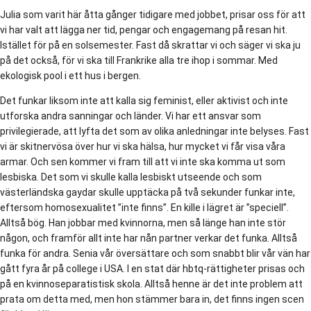
Julia som varit här åtta gånger tidigare med jobbet, prisar oss för att
vi har valt att lägga ner tid, pengar och engagemang på resan hit.
Istället för på en solsemester. Fast då skrattar vi och säger vi ska ju
på det också, för vi ska till Frankrike alla tre ihop i sommar. Med
ekologisk pool i ett hus i bergen.
Det funkar liksom inte att kalla sig feminist, eller aktivist och inte
utforska andra sanningar och länder. Vi har ett ansvar som
privilegierade, att lyfta det som av olika anledningar inte belyses. Fast
vi är skitnervösa över hur vi ska hälsa, hur mycket vi får visa våra
armar. Och sen kommer vi fram till att vi inte ska komma ut som
lesbiska. Det som vi skulle kalla lesbiskt utseende och som
västerländska gaydar skulle upptäcka på två sekunder funkar inte,
eftersom homosexualitet ”inte finns”. En kille i lägret är ”speciell”.
Alltså bög. Han jobbar med kvinnorna, men så länge han inte stör
någon, och framför allt inte har nån partner verkar det funka. Alltså
funka för andra. Senia vår översättare och som snabbt blir vår vän har
gått fyra år på college i USA. I en stat där hbtq-rättigheter prisas och
på en kvinnoseparatistisk skola. Alltså henne är det inte problem att
prata om detta med, men hon stämmer bara in, det finns ingen scen