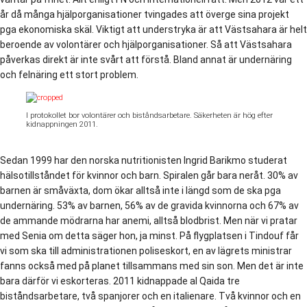
år då många hjälporganisationer tvingades att överge sina projekt
pga ekonomiska skäl. Viktigt att understryka är att Västsahara är helt
beroende av volontärer och hjälporganisationer. Så att Västsahara
påverkas direkt är inte svårt att förstå. Bland annat är undernäring
och felnäring ett stort problem.
I protokollet bor volontärer och biståndsarbetare. Säkerheten är hög efter
kidnappningen 2011.
Sedan 1999 har den norska nutritionisten Ingrid Barikmo studerat
hälsotillståndet för kvinnor och barn. Spiralen går bara neråt. 30% av
barnen är småväxta, dom ökar alltså inte i längd som de ska pga
undernäring. 53% av barnen, 56% av de gravida kvinnorna och 67% av
de ammande mödrarna har anemi, alltså blodbrist. Men när vi pratar
med Senia om detta säger hon, ja minst. På flygplatsen i Tindouf får
vi som ska till administrationen poliseskort, en av lägrets ministrar
fanns också med på planet tillsammans med sin son. Men det är inte
bara därför vi eskorteras. 2011 kidnappade al Qaida tre
biståndsarbetare, två spanjorer och en italienare. Två kvinnor och en