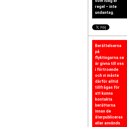
som idag är
regel – inte
undantag.
Berättelserna
på
flyktingarna.se
är givna till oss
i förtroende
och vi måste
därför alltid
tillfrågas för
att kunna
kontakta
berättarna
innan de
återpubliceras
eller används