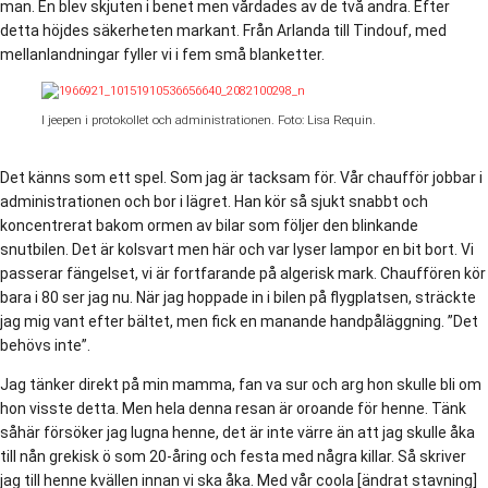
man. En blev skjuten i benet men vårdades av de två andra. Efter
detta höjdes säkerheten markant. Från Arlanda till Tindouf, med
mellanlandningar fyller vi i fem små blanketter.
I jeepen i protokollet och administrationen. Foto: Lisa Requin.
Det känns som ett spel. Som jag är tacksam för. Vår chaufför jobbar i
administrationen och bor i lägret. Han kör så sjukt snabbt och
koncentrerat bakom ormen av bilar som följer den blinkande
snutbilen. Det är kolsvart men här och var lyser lampor en bit bort. Vi
passerar fängelset, vi är fortfarande på algerisk mark. Chauffören kör
bara i 80 ser jag nu. När jag hoppade in i bilen på flygplatsen, sträckte
jag mig vant efter bältet, men fick en manande handpåläggning. ”Det
behövs inte”.
Jag tänker direkt på min mamma, fan va sur och arg hon skulle bli om
hon visste detta. Men hela denna resan är oroande för henne. Tänk
såhär försöker jag lugna henne, det är inte värre än att jag skulle åka
till nån grekisk ö som 20-åring och festa med några killar. Så skriver
jag till henne kvällen innan vi ska åka. Med vår coola [ändrat stavning]