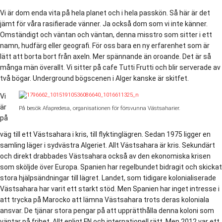
Vi är dom enda vita på hela planet och i hela passkön. Så här är det
jämt för våra rasifierade vänner. Ja också dom som vi inte känner.
Omständigt och väntan och väntan, denna misstro som sitter i ett
namn, hudfärg eller geografi. För oss bara en ny erfarenhet som är
lätt att borta bort från axeln. Mer spännande än oroande. Det är så
många män överallt. Vi sitter på cafe Tutti Frutti och blir serverade av
två bögar. Underground bögscenen i Alger kanske är skitfet.
Vi
är
På besök Afapredesa, organisationen för försvunna Västsaharier.
på
väg till ett Västsahara i kris, till flyktinglägren. Sedan 1975 ligger en
samling läger i sydvästra Algeriet. Allt Västsahara är kris. Sekundärt
och direkt drabbades Västsahara också av den ekonomiska krisen
som sköljde över Europa. Spanien har regelbundet bidragit och skickat
stora hjälpsändningar till lägret. Landet, som tidigare kolonialiserade
Västsahara har varit ett starkt stöd. Men Spanien har inget intresse i
att trycka på Marocko att lämna Västsahara trots deras koloniala
ansvar. De tjänar stora pengar på att upprätthålla denna koloni som
väntar på frihet. Allt enligt FN och internationell rätt. Men 2012 var ett