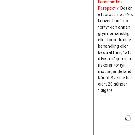
Feminsistisk
Perspektiv
. Det är
ett brott mot FN:s
konvention "mot
tortyr och annan
grym, omänsklig
eller förnedrande
behandling eller
bestraffning” att
utvisa någon som
riskerar tortyr i
mottagande land.
Något Sverige har
gjort 20 gånger
tidigare: