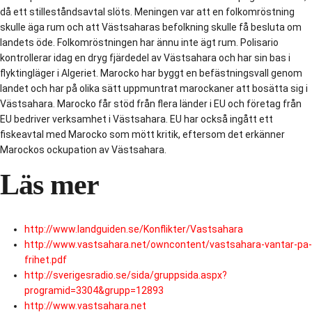
då ett stilleståndsavtal slöts. Meningen var att en folkomröstning
skulle äga rum och att Västsaharas befolkning skulle få besluta om
landets öde. Folkomröstningen har ännu inte ägt rum. Polisario
kontrollerar idag en dryg fjärdedel av Västsahara och har sin bas i
flyktingläger i Algeriet. Marocko har byggt en befästningsvall genom
landet och har på olika sätt uppmuntrat marockaner att bosätta sig i
Västsahara. Marocko får stöd från flera länder i EU och företag från
EU bedriver verksamhet i Västsahara. EU har också ingått ett
fiskeavtal med Marocko som mött kritik, eftersom det erkänner
Marockos ockupation av Västsahara.
Läs mer
http://www.landguiden.se/Konflikter/Vastsahara
http://www.vastsahara.net/owncontent/vastsahara-vantar-pa-
frihet.pdf
http://sverigesradio.se/sida/gruppsida.aspx?
programid=3304&grupp=12893
http://www.vastsahara.net