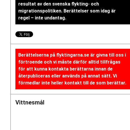
resultat av den svenska flykting- och
migrationspolitiken. Berättelser som idag är
regel – inte undantag.
Berättelserna på flyktingarna.se är givna till oss i
förtroende och vi måste därför alltid tillfrågas
för att kunna kontakta berättarna innan de
återpubliceras eller används på annat sätt. Vi
förmedlar inte heller kontakt till de som berättar.
Vittnesmål