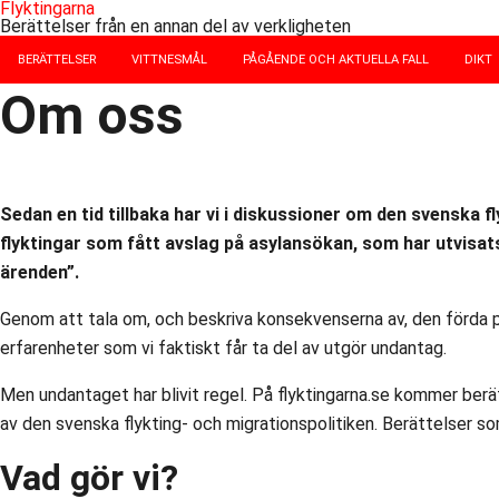
Flyktingarna
Berättelser från en annan del av verkligheten
BERÄTTELSER
VITTNESMÅL
PÅGÅENDE OCH AKTUELLA FALL
DIKT
Om oss
Sedan en tid tillbaka har vi i diskussioner om den svenska 
flyktingar som fått avslag på asylansökan, som har utvisats
ärenden”.
Genom att tala om, och beskriva konsekvenserna av, den förda po
erfarenheter som vi faktiskt får ta del av utgör undantag.
Men undantaget har blivit regel. På flyktingarna.se kommer berät
av den svenska flykting- och migrationspolitiken. Berättelser so
Vad gör vi?