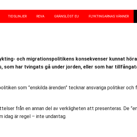
TIDSLINJER
REVA
GRÄNSLÖST EU
FLYKTINGARNAS VÄNNER
flykting- och migrationspolitikens konsekvenser kunnat höra 
, som har tvingats gå under jorden, eller som har tillfångat
litiken som ”enskilda ärenden” tecknar ansvariga politiker och 
telser från en annan del av verkligheten att presenteras. De ”en
m idag är regel – inte undantag.