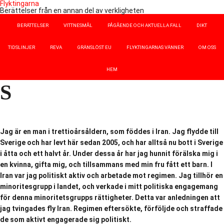
Flyktingarna
Berättelser från en annan del av verkligheten
BERÄTTELSER
VITTNESMÅL
PÅGÅENDE OCH AKTUELLA FALL
DIKT
TIDSLINJER
REVA
GRÄNSLÖST EU
FLYKTINGARNAS VÄNNER
OM OSS
HEM
S
Jag är en man i trettioårsåldern, som föddes i Iran. Jag flydde till
Sverige och har levt här sedan 2005, och har alltså nu bott i Sverige
i åtta och ett halvt år. Under dessa år har jag hunnit förälska mig i
en kvinna, gifta mig, och tillsammans med min fru fått ett barn. I
Iran var jag politiskt aktiv och arbetade mot regimen. Jag tillhör en
minoritesgrupp i landet, och verkade i mitt politiska engagemang
för denna minoritetsgrupps rättigheter. Detta var anledningen att
jag tvingades fly Iran. Regimen eftersökte, förföljde och straffade
de som aktivt engagerade sig politiskt.