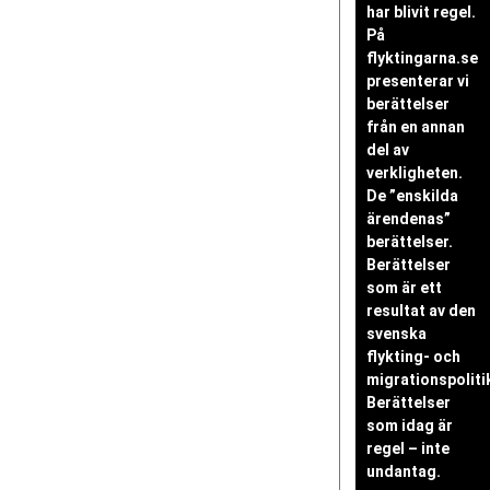
har blivit regel.
På
flyktingarna.se
presenterar vi
berättelser
från en annan
del av
verkligheten.
De ”enskilda
ärendenas”
berättelser.
Berättelser
som är ett
resultat av den
svenska
flykting- och
migrationspoliti
Berättelser
som idag är
regel – inte
undantag.