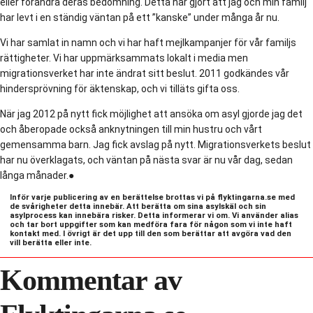
eller förändra deras bedömning. Detta har gjort att jag och min familj
har levt i en ständig väntan på ett ”kanske” under många år nu.
Vi har samlat in namn och vi har haft mejlkampanjer för vår familjs
rättigheter. Vi har uppmärksammats lokalt i media men
migrationsverket har inte ändrat sitt beslut. 2011 godkändes vår
hindersprövning för äktenskap, och vi tilläts gifta oss.
När jag 2012 på nytt fick möjlighet att ansöka om asyl gjorde jag det
och åberopade också anknytningen till min hustru och vårt
gemensamma barn. Jag fick avslag på nytt. Migrationsverkets beslut
har nu överklagats, och väntan på nästa svar är nu vår dag, sedan
långa månader.●
Inför varje publicering av en berättelse brottas vi på flyktingarna.se med
de svårigheter detta innebär. Att berätta om sina asylskäl och sin
asylprocess kan innebära risker. Detta informerar vi om. Vi använder alias
och tar bort uppgifter som kan medföra fara för någon som vi inte haft
kontakt med. I övrigt är det upp till den som berättar att avgöra vad den
vill berätta eller inte.
Kommentar av