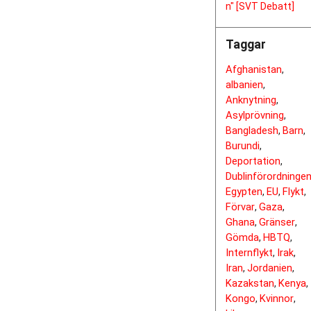
n" [SVT Debatt]
Taggar
Afghanistan
,
albanien
,
Anknytning
,
Asylprövning
,
Bangladesh
Barn
,
,
Burundi
,
Deportation
,
Dublinförordninge
Egypten
EU
Flykt
,
,
,
Förvar
Gaza
,
,
Ghana
Gränser
,
,
Gömda
HBTQ
,
,
Internflykt
Irak
,
,
Iran
Jordanien
,
,
Kazakstan
Kenya
,
,
Kongo
Kvinnor
,
,