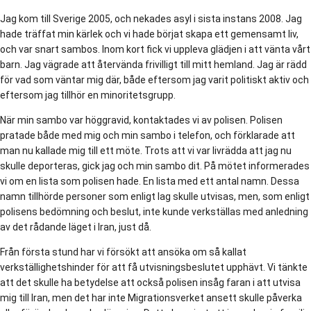
Jag kom till Sverige 2005, och nekades asyl i sista instans 2008. Jag
hade träffat min kärlek och vi hade börjat skapa ett gemensamt liv,
och var snart sambos. Inom kort fick vi uppleva glädjen i att vänta vårt
barn. Jag vägrade att återvända frivilligt till mitt hemland. Jag är rädd
för vad som väntar mig där, både eftersom jag varit politiskt aktiv och
eftersom jag tillhör en minoritetsgrupp.
När min sambo var höggravid, kontaktades vi av polisen. Polisen
pratade både med mig och min sambo i telefon, och förklarade att
man nu kallade mig till ett möte. Trots att vi var livrädda att jag nu
skulle deporteras, gick jag och min sambo dit. På mötet informerades
vi om en lista som polisen hade. En lista med ett antal namn. Dessa
namn tillhörde personer som enligt lag skulle utvisas, men, som enligt
polisens bedömning och beslut, inte kunde verkställas med anledning
av det rådande läget i Iran, just då.
Från första stund har vi försökt att ansöka om så kallat
verkställighetshinder för att få utvisningsbeslutet upphävt. Vi tänkte
att det skulle ha betydelse att också polisen insåg faran i att utvisa
mig till Iran, men det har inte Migrationsverket ansett skulle påverka