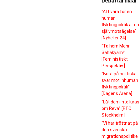
Debattartiklar
"Att vara för en
human
flyktingpolitik är en
självmotsägelse"
[Nyheter 24]
"Ta hem Mehr
Sahakyam!"
[Feministiskt
Perspektiv.]
"Brist på politiska
svar mot inhuman
flyktingpolitik"
[Dagens Arena]
"Låt dem inte luras
om Reva" [ETC
Stockholm]
"Vi har tröttnat på
den svenska
migrationspolitike