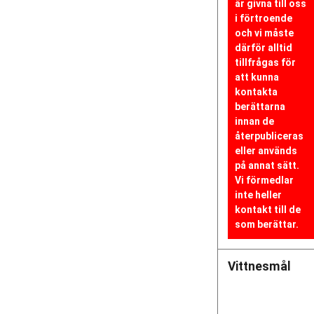
är givna till oss
i förtroende
och vi måste
därför alltid
tillfrågas för
att kunna
kontakta
berättarna
innan de
återpubliceras
eller används
på annat sätt.
Vi förmedlar
inte heller
kontakt till de
som berättar.
Vittnesmål