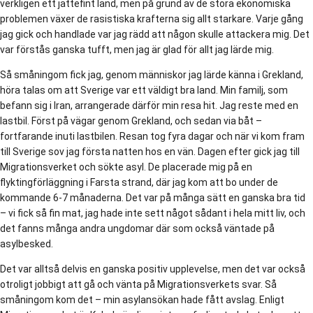
verkligen ett jättefint land, men på grund av de stora ekonomiska
problemen växer de rasistiska krafterna sig allt starkare. Varje gång
jag gick och handlade var jag rädd att någon skulle attackera mig. Det
var förstås ganska tufft, men jag är glad för allt jag lärde mig.
Så småningom fick jag, genom människor jag lärde känna i Grekland,
höra talas om att Sverige var ett väldigt bra land. Min familj, som
befann sig i Iran, arrangerade därför min resa hit. Jag reste med en
lastbil. Först på vägar genom Grekland, och sedan via båt –
fortfarande inuti lastbilen. Resan tog fyra dagar och när vi kom fram
till Sverige sov jag första natten hos en vän. Dagen efter gick jag till
Migrationsverket och sökte asyl. De placerade mig på en
flyktingförläggning i Farsta strand, där jag kom att bo under de
kommande 6-7 månaderna. Det var på många sätt en ganska bra tid
– vi fick så fin mat, jag hade inte sett något sådant i hela mitt liv, och
det fanns många andra ungdomar där som också väntade på
asylbesked.
Det var alltså delvis en ganska positiv upplevelse, men det var också
otroligt jobbigt att gå och vänta på Migrationsverkets svar. Så
småningom kom det – min asylansökan hade fått avslag. Enligt