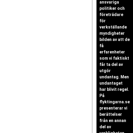
ansvariga
politiker och
företrädare
för
verkställande
myndigheter
bilden av att de
få
erfarenheter
som vi faktiskt
får ta del av
utgör
undantag. Men
undantaget
har blivit regel.
På
flyktingarna.se
presenterar vi
berättelser
från en annan
del av
verkligheten.