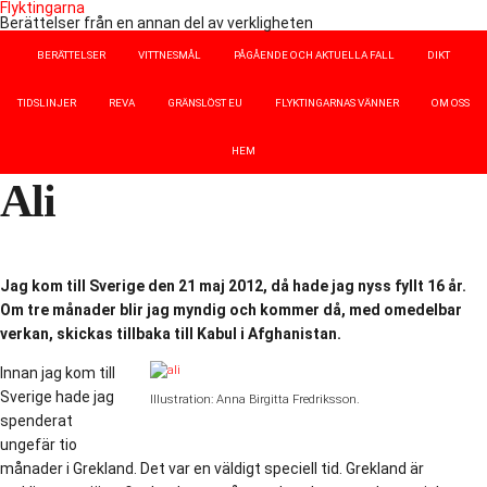
Flyktingarna
Berättelser från en annan del av verkligheten
BERÄTTELSER
VITTNESMÅL
PÅGÅENDE OCH AKTUELLA FALL
DIKT
TIDSLINJER
REVA
GRÄNSLÖST EU
FLYKTINGARNAS VÄNNER
OM OSS
HEM
Ali
Jag kom till Sverige den 21 maj 2012, då hade jag nyss fyllt 16 år.
Om tre månader blir jag myndig och kommer då, med omedelbar
verkan, skickas tillbaka till Kabul i Afghanistan.
Innan jag kom till
Sverige hade jag
Illustration: Anna Birgitta Fredriksson.
spenderat
ungefär tio
månader i Grekland. Det var en väldigt speciell tid. Grekland är