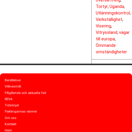
översättning
,
Tortyr
Uganda
,
,
Utlänningskontrol
,
Verkställighet
,
Visering
,
Vitryssland
vägar
,
till europa
,
Ömmande
omständigheter
Berättelser
Vittnesmål
Pågående och aktuella fall
REVA
Tidslinjer
Flyktingarnas vänner
Om oss
Kontakt
Hem