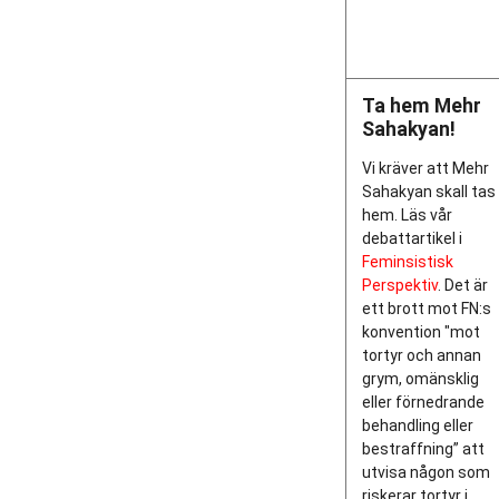
Ta hem Mehr
Sahakyan!
Vi kräver att Mehr
Sahakyan skall tas
hem. Läs vår
debattartikel i
Feminsistisk
Perspektiv
. Det är
ett brott mot FN:s
konvention "mot
tortyr och annan
grym, omänsklig
eller förnedrande
behandling eller
bestraffning” att
utvisa någon som
riskerar tortyr i