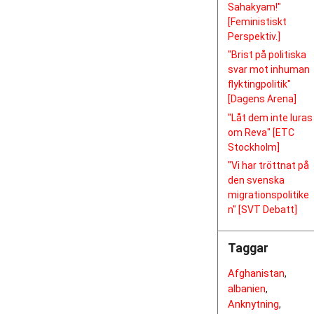
Sahakyam!"
[Feministiskt
Perspektiv.]
"Brist på politiska
svar mot inhuman
flyktingpolitik"
[Dagens Arena]
"Låt dem inte luras
om Reva" [ETC
Stockholm]
"Vi har tröttnat på
den svenska
migrationspolitike
n" [SVT Debatt]
Taggar
Afghanistan
,
albanien
,
Anknytning
,