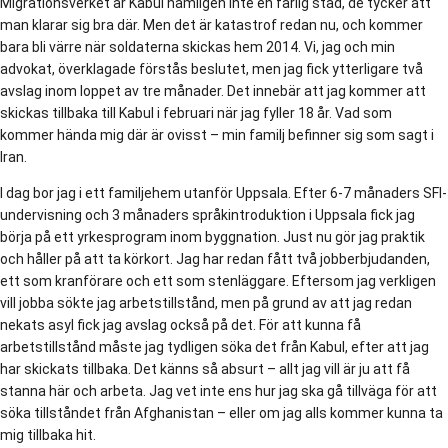
Migrationsverket är Kabul nämligen inte en farlig stad, de tycker att
man klarar sig bra där. Men det är katastrof redan nu, och kommer
bara bli värre när soldaterna skickas hem 2014. Vi, jag och min
advokat, överklagade förstås beslutet, men jag fick ytterligare två
avslag inom loppet av tre månader. Det innebär att jag kommer att
skickas tillbaka till Kabul i februari när jag fyller 18 år. Vad som
kommer hända mig där är ovisst – min familj befinner sig som sagt i
Iran.
I dag bor jag i ett familjehem utanför Uppsala. Efter 6-7 månaders SFI-
undervisning och 3 månaders språkintroduktion i Uppsala fick jag
börja på ett yrkesprogram inom byggnation. Just nu gör jag praktik
och håller på att ta körkort. Jag har redan fått två jobberbjudanden,
ett som kranförare och ett som stenläggare. Eftersom jag verkligen
vill jobba sökte jag arbetstillstånd, men på grund av att jag redan
nekats asyl fick jag avslag också på det. För att kunna få
arbetstillstånd måste jag tydligen söka det från Kabul, efter att jag
har skickats tillbaka. Det känns så absurt – allt jag vill är ju att få
stanna här och arbeta. Jag vet inte ens hur jag ska gå tillväga för att
söka tillståndet från Afghanistan – eller om jag alls kommer kunna ta
mig tillbaka hit.