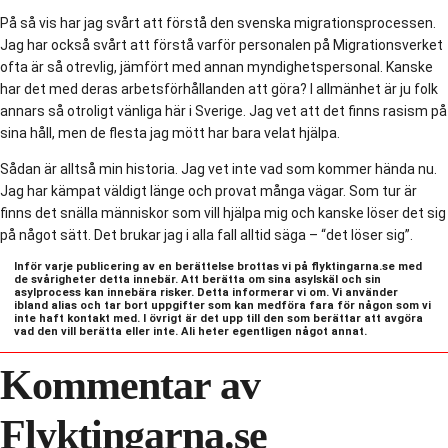
På så vis har jag svårt att förstå den svenska migrationsprocessen.
Jag har också svårt att förstå varför personalen på Migrationsverket
ofta är så otrevlig, jämfört med annan myndighetspersonal. Kanske
har det med deras arbetsförhållanden att göra? I allmänhet är ju folk
annars så otroligt vänliga här i Sverige. Jag vet att det finns rasism på
sina håll, men de flesta jag mött har bara velat hjälpa.
Sådan är alltså min historia. Jag vet inte vad som kommer hända nu.
Jag har kämpat väldigt länge och provat många vägar. Som tur är
finns det snälla människor som vill hjälpa mig och kanske löser det sig
på något sätt. Det brukar jag i alla fall alltid säga – “det löser sig”.
Inför varje publicering av en berättelse brottas vi på flyktingarna.se med
de svårigheter detta innebär. Att berätta om sina asylskäl och sin
asylprocess kan innebära risker. Detta informerar vi om. Vi använder
ibland alias och tar bort uppgifter som kan medföra fara för någon som vi
inte haft kontakt med. I övrigt är det upp till den som berättar att avgöra
vad den vill berätta eller inte. Ali heter egentligen något annat.
Kommentar av
Flyktingarna.se