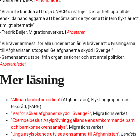
-Maria Ferm, MP, i
Aftonbladet
.
”Vi är inte bundna att följa UNHCR:s riktlinjer. Det är helt upp till de
enskilda handläggarna att bedöma om de tycker att intern flykt är ett
rimligt alternativ”
-Fredrik Beijer, Migrationsverket, i
Arbetaren
.
”Vi kräver amnesti för alla under arton år! Vi kräver att utvisningarna
till Afghanistan stoppas! Ge afghanerna skydd i Sverige!”
-Gemensamt utspel från organisationer och ett antal politiker, i
Arbetarbladet
.
Mer läsning
”Allmän landinformation”
(Afghanistan), Flyktinggruppernas
Riksråd, (FARR).
”Varför söker afghaner skydd i Sverige?”
, Migrationsverket.
”Exempelbeslut Asylprövning gällande ensamkommande barn
och barnkonsekvensanalys”,
Migrationsverket.
”Unga asylsökande utvisas ensamma till Afghanistan”
,
Landets