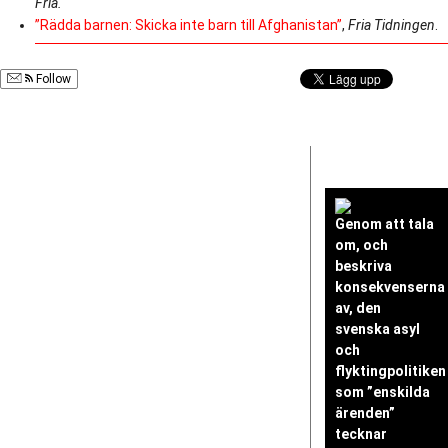
Fria.
”Rädda barnen: Skicka inte barn till Afghanistan”
,
Fria Tidningen
.
Follow
Genom att tala
om, och
beskriva
konsekvenserna
av, den
svenska asyl
och
flyktingpolitiken
som ”enskilda
ärenden”
tecknar