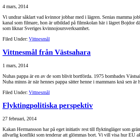
4 mars, 2014
Vi undrar såklart vad kvinnor jobbar med i lägren. Senias mamma jobbar
kanal som filmare, hon är utbildad på filmskolan här i lägret Bojdor dä
som liknar Sveriges kvinnojoursverksamhet.
Filed Under:
Vittnesmål
Vittnesmål från Västsahara
1 mars, 2014
Nuhas pappa är en av de som blivit bortförda. 1975 bombades Västsaha
Nuha minns är när hennes pappa sätter henne i mammans knä sen är 
Filed Under:
Vittnesmål
Flyktingpolitiska perspektiv
27 februari, 2014
Kakan Hermansson har på eget initiativ rest till flyktingläger som grä
allvarlig konflikt som tenderar att glömmas bort. Vi vill visa hur EU akt