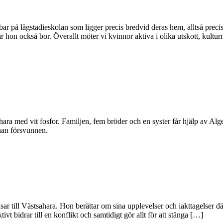
 på lågstadieskolan som ligger precis bredvid deras hem, alltså precis,
r hon också bor. Överallt möter vi kvinnor aktiva i olika utskott, kultu
ra med vit fosfor. Familjen, fem bröder och en syster får hjälp av Alg
han försvunnen.
nsar till Västsahara. Hon berättar om sina upplevelser och iakttagelser 
ivt bidrar till en konflikt och samtidigt gör allt för att stänga […]