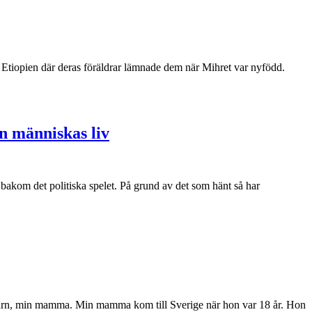
i Etiopien där deras föräldrar lämnade dem när Mihret var nyfödd.
en människas liv
an bakom det politiska spelet. På grund av det som hänt så har
 barn, min mamma. Min mamma kom till Sverige när hon var 18 år. Hon