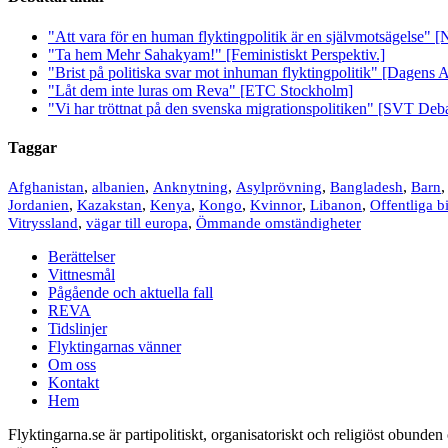
"Att vara för en human flyktingpolitik är en självmotsägelse" [
"Ta hem Mehr Sahakyam!" [Feministiskt Perspektiv.]
"Brist på politiska svar mot inhuman flyktingpolitik" [Dagens 
"Låt dem inte luras om Reva" [ETC Stockholm]
"Vi har tröttnat på den svenska migrationspolitiken" [SVT Deba
Taggar
,
,
,
,
,
Afghanistan
albanien
Anknytning
Asylprövning
Bangladesh
Barn
,
,
,
,
,
,
Jordanien
Kazakstan
Kenya
Kongo
Kvinnor
Libanon
Offentliga b
,
,
Vitryssland
vägar till europa
Ömmande omständigheter
Berättelser
Vittnesmål
Pågående och aktuella fall
REVA
Tidslinjer
Flyktingarnas vänner
Om oss
Kontakt
Hem
Flyktingarna.se är partipolitiskt, organisatoriskt och religiöst obund