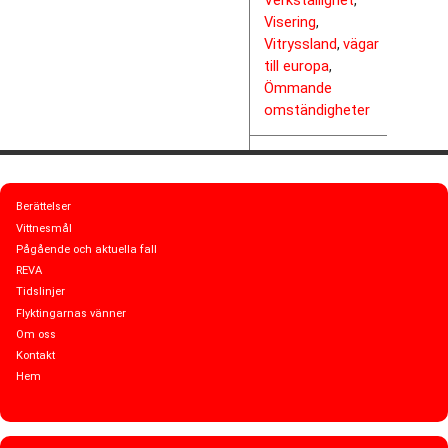
Verkställighet
,
Visering
,
Vitryssland
vägar
,
till europa
,
Ömmande
omständigheter
Berättelser
Vittnesmål
Pågående och aktuella fall
REVA
Tidslinjer
Flyktingarnas vänner
Om oss
Kontakt
Hem