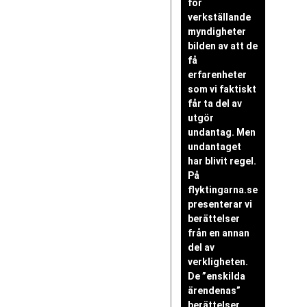
för
verkställande
myndigheter
bilden av att de
få
erfarenheter
som vi faktiskt
får ta del av
utgör
undantag. Men
undantaget
har blivit regel.
På
flyktingarna.se
presenterar vi
berättelser
från en annan
del av
verkligheten.
De ”enskilda
ärendenas”
berättelser.