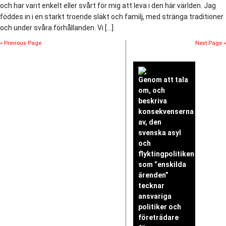
och har varit enkelt eller svårt för mig att leva i den här världen. Jag
föddes in i en starkt troende släkt och familj, med stränga traditioner
och under svåra förhållanden. Vi […]
« Previous Page
Next Page »
Genom att tala
om, och
beskriva
konsekvenserna
av, den
svenska asyl
och
flyktingpolitiken
som ”enskilda
ärenden”
tecknar
ansvariga
politiker och
företrädare