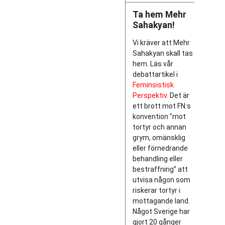
Ta hem Mehr
Sahakyan!
Vi kräver att Mehr
Sahakyan skall tas
hem. Läs vår
debattartikel i
Feminsistisk
Perspektiv
. Det är
ett brott mot FN:s
konvention "mot
tortyr och annan
grym, omänsklig
eller förnedrande
behandling eller
bestraffning” att
utvisa någon som
riskerar tortyr i
mottagande land.
Något Sverige har
gjort 20 gånger