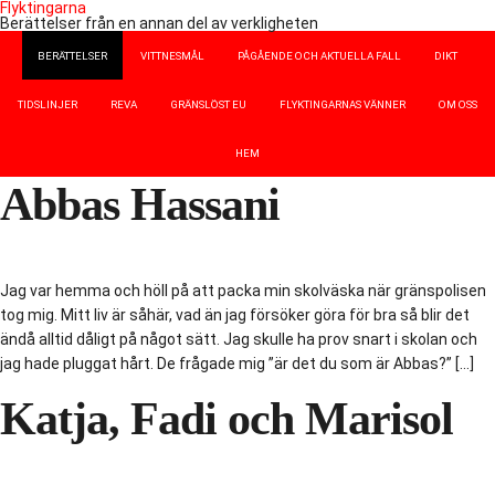
Flyktingarna
Berättelser från en annan del av verkligheten
BERÄTTELSER
VITTNESMÅL
PÅGÅENDE OCH AKTUELLA FALL
DIKT
TIDSLINJER
REVA
GRÄNSLÖST EU
FLYKTINGARNAS VÄNNER
OM OSS
HEM
Abbas Hassani
Jag var hemma och höll på att packa min skolväska när gränspolisen
tog mig. Mitt liv är såhär, vad än jag försöker göra för bra så blir det
ändå alltid dåligt på något sätt. Jag skulle ha prov snart i skolan och
jag hade pluggat hårt. De frågade mig ”är det du som är Abbas?” […]
Katja, Fadi och Marisol