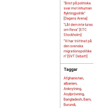
"Brist på politiska
svar mot inhuman
flyktingpolitik"
[Dagens Arena]
"Låt dem inte luras
om Reva" [ETC
Stockholm]
"Vi har tröttnat på
den svenska
migrationspolitike
n" [SVT Debatt]
Taggar
Afghanistan
,
albanien
,
Anknytning
,
Asylprövning
,
Bangladesh
Barn
,
,
Burundi
,