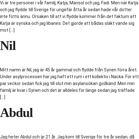
Vi är tre personer i vår familj; Katja, Marisol och jag, Fadi. Men när Katja
och jag flydde till Sverige för ungefär åtta år sedan hade vår dotter
inte fötts ännu. Orsaken till att vi flydde kommer från det faktum att
Katja är syriska och jag libanes. Det gjorde att bådas släkt vände sig
mot […]
Nil
Mitt namn är Nil, jag är 45 år gammal och flydde från Syrien förra året.
Under asylprocessen har jag haft ett rum i ett kollektiv i Nacka. För ett
par veckor sedan fick jag till slut min asylansökan godkänd. Men min
familj är kvar i Syrien och det är alldeles för länge sedan jag träffade
[…]
Abdul
Jag heter Abdul och är 21 år. Jag kom till Sverige för tre år sedan, då