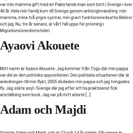
var min mamma gift med en Pakistansk man som bott i Sverige i över
40 år. Hela min familj kom till Sverige genom anhöriginvandring: min
mamma, mina två yngre systrar, min gravt funktionsnedsatta lillebror
och jag. Nu, tre år senare, är vårt fall uppe för prövning i
Migrationsöverdomstolen.
Ayaovi Akouete
Mitt namn är Ayaovi Akouete. Jag kommer från Togo där min pappa
var del av den politiska oppositionen. Den politiska situationen där är
anledningen till min flykt, 2005 dödades min pappa och jag tvingades
fly. Jag sökte asyl i Sverige där jag efter att ha praktiserat fick
anställning som kock. Jag var på mitt arbete […]
Adam och Majdi
Vi heter Adam och Majdi, och är 13 och 14 år gamla. Vår pappa är